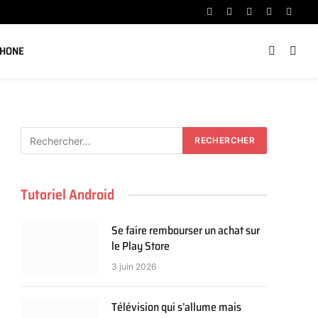
Facebook
X
Instagram
YouTube
Linked
(Twitter)
PHONE
Tutoriel Android
Se faire rembourser un achat sur
le Play Store
3 juin 2026
Télévision qui s’allume mais