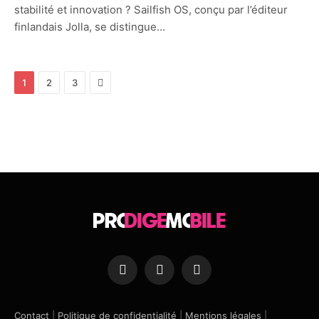
stabilité et innovation ? Sailfish OS, conçu par l’éditeur
finlandais Jolla, se distingue…
Next
1
2
3
Facebook
X
Instagram
(Twitter)
Contact
|
Politique de confidentialité
|
Mentions légales
|