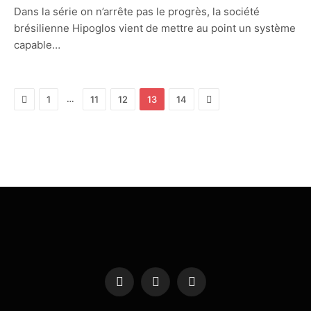
Dans la série on n’arrête pas le progrès, la société
brésilienne Hipoglos vient de mettre au point un système
capable…
Previous
Next
…
1
11
12
13
14
Facebook
X
Instagram
(Twitter)