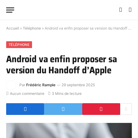
Accueil
»
Téléphone
»
Android va enfin proposer sa version du Handoff d’Apple
TÉLÉPHONE
Android va enfin proposer sa
version du Handoff d’Apple
Par
Frédéric Rample
29 septembre 2025
Aucun commentaire
3 Mins de lecture