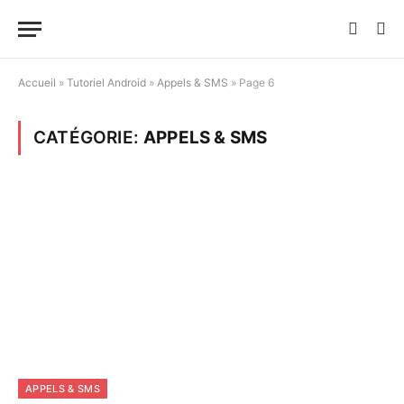
Accueil
»
Tutoriel Android
»
Appels & SMS
»
Page 6
CATÉGORIE:
APPELS & SMS
APPELS & SMS