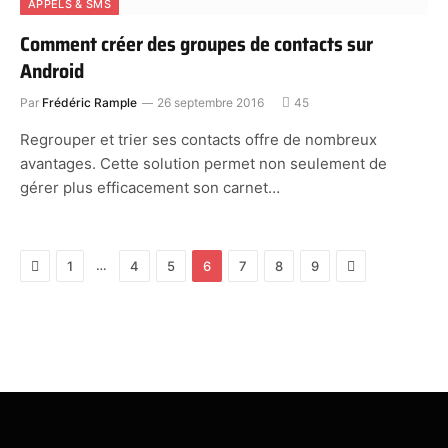
APPELS & SMS
Comment créer des groupes de contacts sur
Android
Par
Frédéric Rample
26 septembre 2016
45
Regrouper et trier ses contacts offre de nombreux
avantages. Cette solution permet non seulement de
gérer plus efficacement son carnet…
Previous
Next
…
1
4
5
6
7
8
9