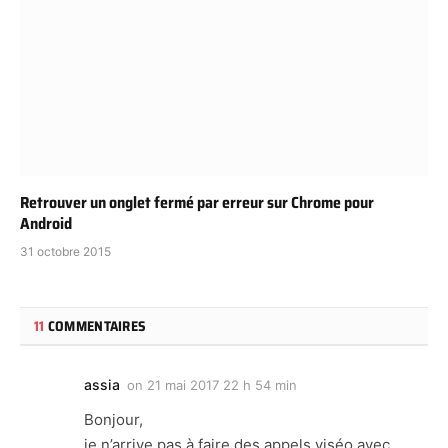
Retrouver un onglet fermé par erreur sur Chrome pour
Android
31 octobre 2015
11
COMMENTAIRES
assia
on
21 mai 2017 22 h 54 min
Bonjour,
je n’arrive pas à faire des appels viséo avec