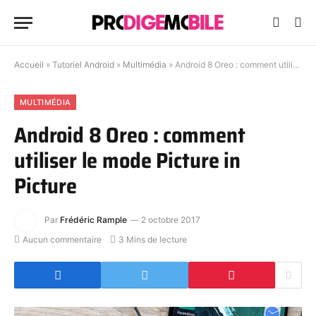
Accueil
»
Tutoriel Android
»
Multimédia
»
Android 8 Oreo : comment utiliser le mode Picture in Picture
MULTIMÉDIA
Android 8 Oreo : comment
utiliser le mode Picture in
Picture
Par
Frédéric Rample
2 octobre 2017
Aucun commentaire
3 Mins de lecture