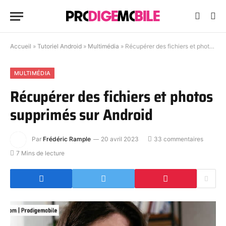
Accueil
»
Tutoriel Android
»
Multimédia
»
Récupérer des fichiers et photos supprimés sur Android
MULTIMÉDIA
Récupérer des fichiers et photos
supprimés sur Android
Par
Frédéric Rample
20 avril 2023
33 commentaires
7 Mins de lecture