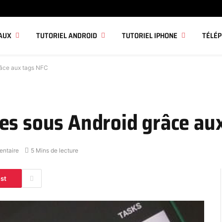
AUX
TUTORIEL ANDROID
TUTORIEL IPHONE
TÉLÉ
râce aux tags NFC
es sous Android grâce au
ntaire
5 Mins de lecture
est