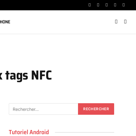
Facebook
X
Instagram
YouTube
Linked
(Twitter)
PHONE
x tags NFC
Tutoriel Android