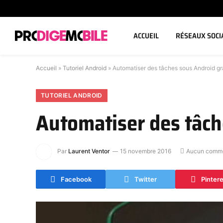
ACCUEIL
RÉSEAUX SOCI
Accueil
»
Tutoriel Android
»
Automatiser des tâches sous Android g
TUTORIEL ANDROID
Automatiser des tâch
Par
Laurent Ventor
15 novembre 2016
Aucun comme
Facebook
Twitter
Pinter