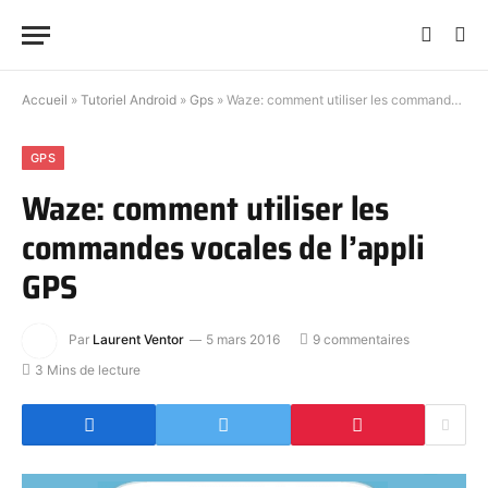
Accueil
»
Tutoriel Android
»
Gps
»
Waze: comment utiliser les commandes vocales de l’appli GPS
GPS
Waze: comment utiliser les
commandes vocales de l’appli
GPS
Par
Laurent Ventor
5 mars 2016
9 commentaires
3 Mins de lecture