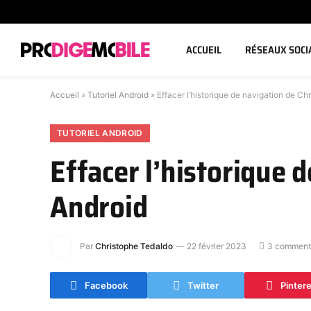
ACCUEIL
RÉSEAUX SOCI
Accueil
»
Tutoriel Android
»
Effacer l’historique de navigation de C
TUTORIEL ANDROID
Effacer l’historique 
Android
Par
Christophe Tedaldo
22 février 2023
3 comment
Facebook
Twitter
Pinter