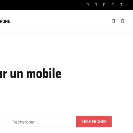
Facebook
X
Instagram
YouTube
Linked
(Twitter)
PHONE
ur un mobile