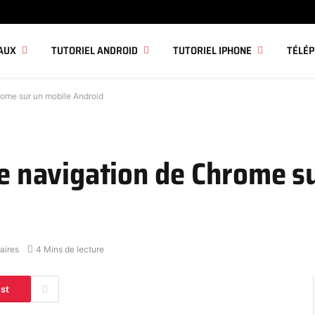
AUX
TUTORIEL ANDROID
TUTORIEL IPHONE
TÉLÉ
hrome sur un mobile Android
de navigation de Chrome s
aires
4 Mins de lecture
est