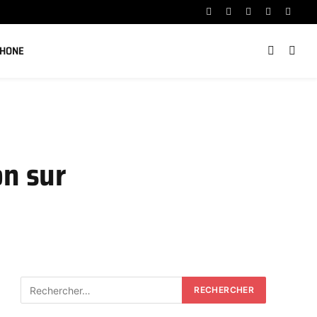
Facebook
X
Instagram
YouTube
Linked
(Twitter)
PHONE
on sur