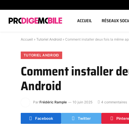
ACCUEIL
RÉSEAUX SOCI
Accueil
»
Tutoriel Android
»
Comment installer deux fois la même app
TUTORIEL ANDROID
Comment installer de
Android
Par
Frédéric Rample
10 juin 2025
4 commentaires
Facebook
Twitter
Pinter