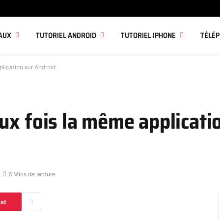
AUX
TUTORIEL ANDROID
TUTORIEL IPHONE
TÉLÉ
lication sur Android
ux fois la même applicati
6 Mins de lecture
est