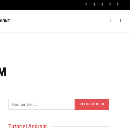
Facebook
X
Instagram
YouTube
Linked
(Twitter)
PHONE
IM
Tutoriel Android