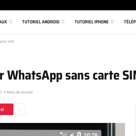
AUX
TUTORIEL ANDROID
TUTORIEL IPHONE
TÉLÉ
carte SIM
ser WhatsApp sans carte S
4 Mins de lecture
est