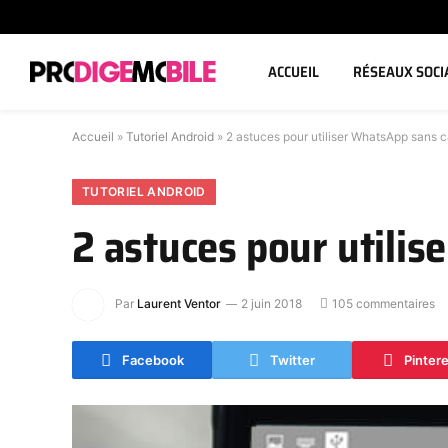
ACCUEIL
RÉSEAUX SOCI
Accueil
»
Tutoriel Android
»
2 astuces pour utiliser WhatsApp sans 
TUTORIEL ANDROID
2 astuces pour utili
Par
Laurent Ventor
2 juin 2018
105 commentaires
Facebook
Twitter
Pinter