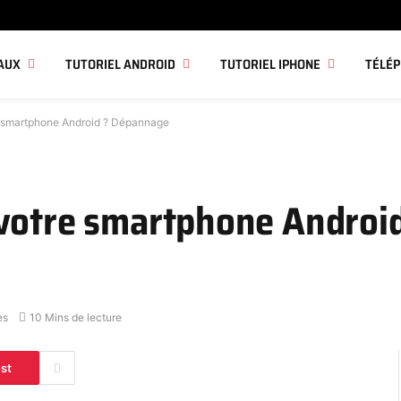
AUX
TUTORIEL ANDROID
TUTORIEL IPHONE
TÉLÉ
e smartphone Android ? Dépannage
votre smartphone Android
es
10 Mins de lecture
est