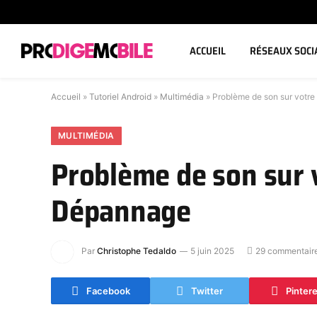
ACCUEIL
RÉSEAUX SOCI
Accueil
»
Tutoriel Android
»
Multimédia
»
Problème de son sur votr
MULTIMÉDIA
Problème de son sur 
Dépannage
Par
Christophe Tedaldo
5 juin 2025
29 commentair
Facebook
Twitter
Pinter