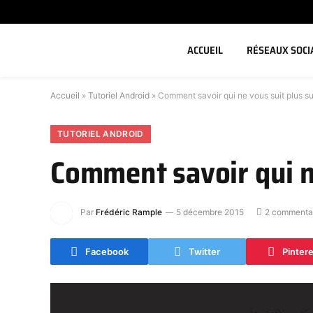
ACCUEIL
RÉSEAUX SOCI
Accueil
»
Tutoriel Android
»
Comment savoir qui ne vous suit plus s
TUTORIEL ANDROID
Comment savoir qui n
Par
Frédéric Rample
5 décembre 2015
2 commenta
Facebook
Twitter
Pinter