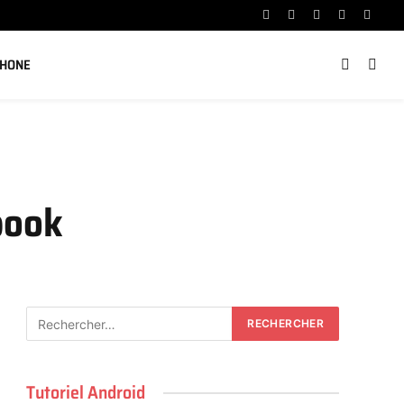
Facebook
X
Instagram
YouTube
Linked
(Twitter)
PHONE
book
Tutoriel Android