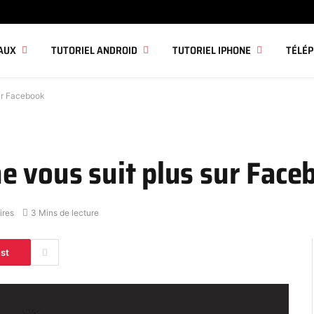
AUX
TUTORIEL ANDROID
TUTORIEL IPHONE
TÉLÉ
ur Facebook
e vous suit plus sur Face
ires
3 Mins de lecture
est