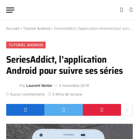
Accueil
»
Tutoriel Android
»
SeriesAddict, l’application Android pour suivre ses séries
TUTORIEL ANDROID
SeriesAddict, l’application
Android pour suivre ses séries
Par
Laurent Ventor
3 novembre 2016
Aucun commentaire
3 Mins de lecture