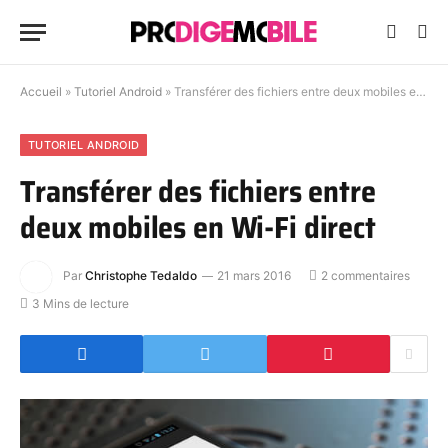
Accueil
»
Tutoriel Android
»
Transférer des fichiers entre deux mobiles en Wi-Fi direct
TUTORIEL ANDROID
Transférer des fichiers entre
deux mobiles en Wi-Fi direct
Par
Christophe Tedaldo
21 mars 2016
2 commentaires
3 Mins de lecture