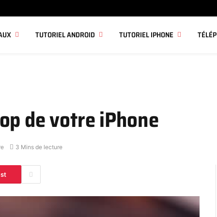
AUX
TUTORIEL ANDROID
TUTORIEL IPHONE
TÉLÉ
op de votre iPhone
re
3 Mins de lecture
est