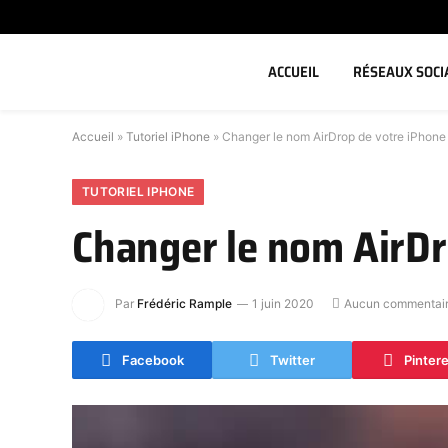
ACCUEIL
RÉSEAUX SOCI
Accueil
»
Tutoriel iPhone
»
Changer le nom AirDrop de votre iPhone
TUTORIEL IPHONE
Changer le nom AirDr
Par
Frédéric Rample
1 juin 2020
Aucun commentai
Facebook
Twitter
Pinter