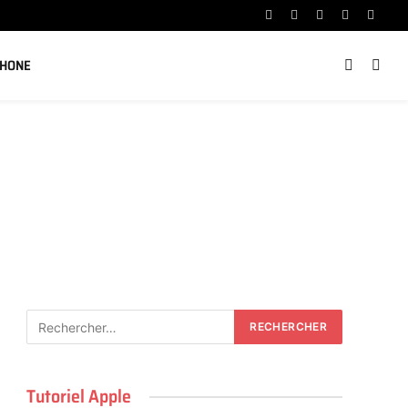
Facebook
X
Instagram
YouTube
Linked
(Twitter)
PHONE
Tutoriel Apple