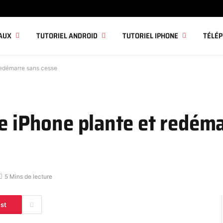
AUX
TUTORIEL ANDROID
TUTORIEL IPHONE
TÉLÉ
 redémarre sans cesse
re iPhone plante et redém
5 Mins de lecture
est