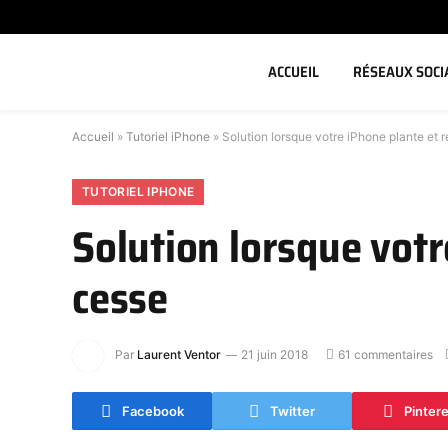
ACCUEIL
RÉSEAUX SOCI
Accueil
»
Tutoriel iPhone
»
Solution lorsque votre iPhone plante et
TUTORIEL IPHONE
Solution lorsque vot
cesse
Par
Laurent Ventor
21 juin 2018
61 commentaires
Facebook
Twitter
Pinter