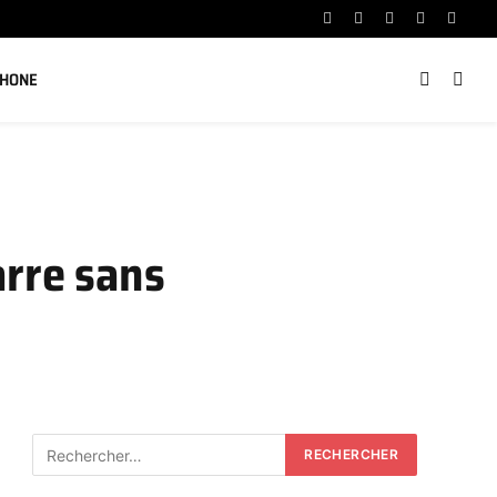
Facebook
X
Instagram
YouTube
Linked
(Twitter)
PHONE
arre sans