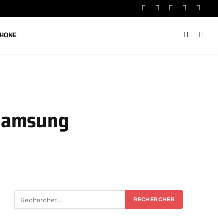
Facebook
X
Instagram
YouTube
Linked
(Twitter)
PHONE
 Samsung