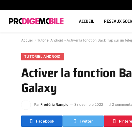
ACCUEIL
RÉSEAUX SOCI
Accueil
»
Tutoriel Android
»
Activer la fonction Back Tap sur un t
TUTORIEL ANDROID
Activer la fonction 
Galaxy
Par
Frédéric Rample
8 novembre 2022
2 commenta
Facebook
Twitter
Pinter