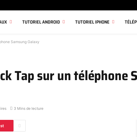
AUX
TUTORIEL ANDROID
TUTORIEL IPHONE
TÉLÉ
éléphone Samsung Galaxy
Back Tap sur un téléphone
ires
3 Mins de lecture
est