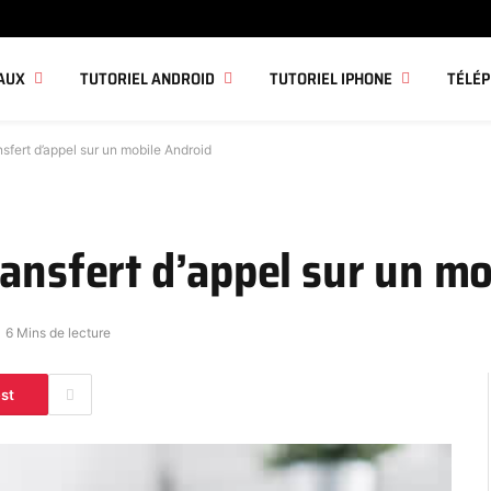
AUX
TUTORIEL ANDROID
TUTORIEL IPHONE
TÉLÉ
sfert d’appel sur un mobile Android
ransfert d’appel sur un m
6 Mins de lecture
est