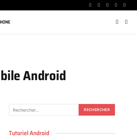
Facebook
X
Instagram
YouTube
Linked
(Twitter)
PHONE
obile Android
Tutoriel Android