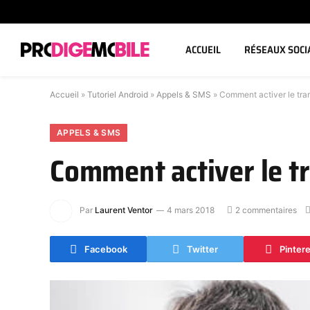
ACCUEIL
RÉSEAUX SOCI
Accueil
»
Tutoriel Android
»
Appels & SMS
»
Comment activer le tran
APPELS & SMS
Comment activer le t
Par
Laurent Ventor
4 mars 2018
2 commentaires
Facebook
Twitter
Pinter