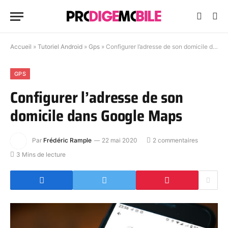
Accueil
»
Tutoriel Android
»
Gps
»
Configurer l’adresse de son domicile dans Google Maps
GPS
Configurer l’adresse de son
domicile dans Google Maps
Par
Frédéric Rample
22 mai 2020
2 commentaires
3 Mins de lecture