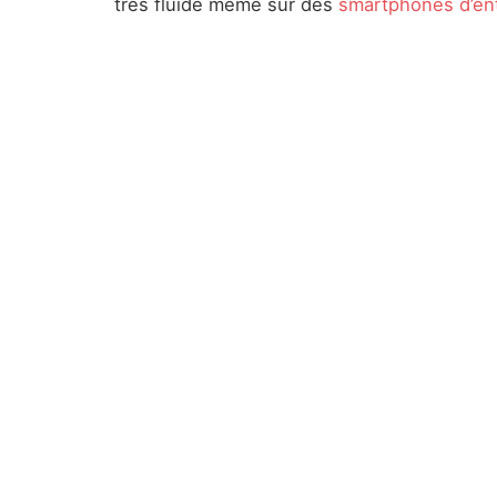
très fluide même sur des
smartphones d’e