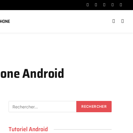
Facebook
X
Instagram
YouTube
Linked
(Twitter)
PHONE
hone Android
Tutoriel Android