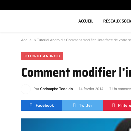
ACCUEIL
RÉSEAUX SOCI
Accueil
»
Tutoriel Android
»
Comment modifier l’interface de votre 
TUTORIEL ANDROID
Comment modifier l’i
Par
Christophe Tedaldo
14 février 2014
Un commen
Facebook
Twitter
Pinter