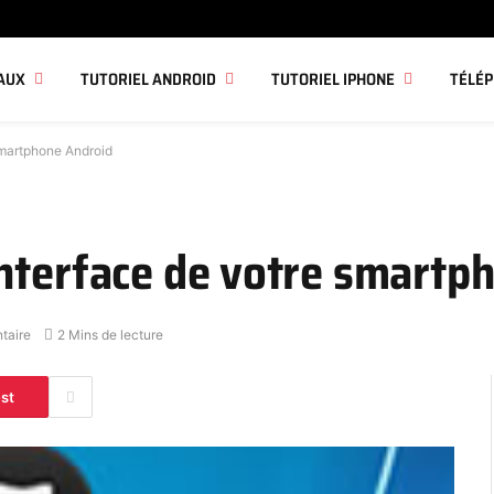
AUX
TUTORIEL ANDROID
TUTORIEL IPHONE
TÉLÉ
smartphone Android
nterface de votre smartp
taire
2 Mins de lecture
est