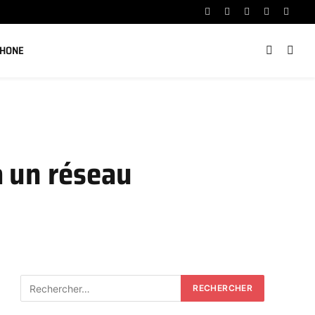
Facebook
X
Instagram
YouTube
Linked
(Twitter)
PHONE
à un réseau