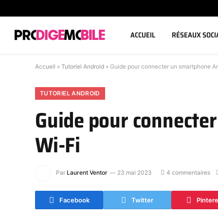
ACCUEIL
RÉSEAUX SOCI
Accueil
»
Tutoriel Android
»
Guide pour connecter un smartphone An
TUTORIEL ANDROID
Guide pour connecter
Wi-Fi
Par
Laurent Ventor
23 mai 2023
4 commentaires
Facebook
Twitter
Pinter