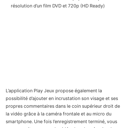
résolution d’un film DVD et 720p (HD Ready)
L’application Play Jeux propose également la
possibilité d’ajouter en incrustation son visage et ses
propres commentaires dans le coin supérieur droit de
la vidéo grâce à la caméra frontale et au micro du
smartphone. Une fois l’enregistrement terminé, vous