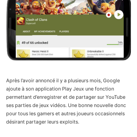
Après l’avoir annoncé il y a plusieurs mois, Google
ajoute à son application Play Jeux une fonction
permettant d’enregistrer et de partager sur YouTube
ses parties de jeux vidéos. Une bonne nouvelle donc
pour tous les gamers et autres joueurs occasionnels
désirant partager leurs exploits.