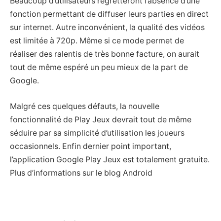
Beaucoup d’utilisateurs regretteront l’absence d’une
fonction permettant de diffuser leurs parties en direct
sur internet. Autre inconvénient, la qualité des vidéos
est limitée à 720p. Même si ce mode permet de
réaliser des ralentis de très bonne facture, on aurait
tout de même espéré un peu mieux de la part de
Google.
Malgré ces quelques défauts, la nouvelle
fonctionnalité de Play Jeux devrait tout de même
séduire par sa simplicité d’utilisation les joueurs
occasionnels. Enfin dernier point important,
l’application Google Play Jeux est totalement gratuite.
Plus d’informations sur le blog Android