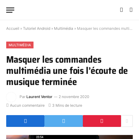
Accueil
»
Tutoriel Android
»
Multimédia
»
Masquer les commandes multimédia une fois l’écoute de musique terminée
MULTIMÉDIA
Masquer les commandes
multimédia une fois l’écoute de
musique terminée
Par
Laurent Ventor
2 novembre 2020
Aucun commentaire
3 Mins de lecture