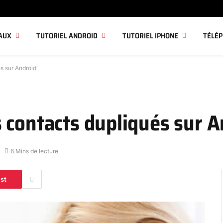
AUX
TUTORIEL ANDROID
TUTORIEL IPHONE
TÉLÉ
s sur Android
 contacts dupliqués sur A
6 Mins de lecture
est