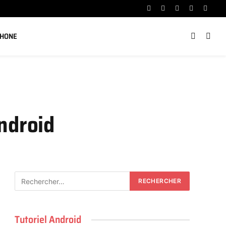
Facebook
X
Instagram
YouTube
Linked
(Twitter)
PHONE
ndroid
Tutoriel Android