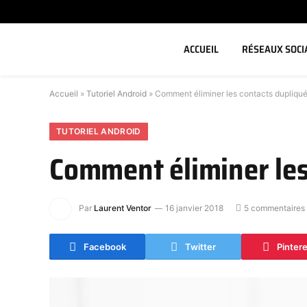
ACCUEIL
RÉSEAUX SOCI
Accueil
»
Tutoriel Android
»
Comment éliminer les contacts dupliqué
TUTORIEL ANDROID
Comment éliminer les
Par
Laurent Ventor
16 janvier 2018
5 commentaires
Facebook
Twitter
Pinter