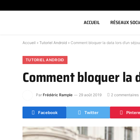
ACCUEIL
RÉSEAUX SOCI
Accueil
»
Tutoriel Android
»
Comment bloquer la data lors d’un séjour
TUTORIEL ANDROID
Comment bloquer la da
Par
Frédéric Rample
29 août 2019
2 commentaires
Facebook
Twitter
Pinter