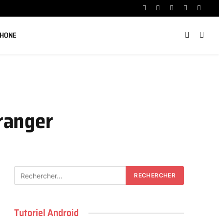
Facebook
X
Instagram
YouTube
Linked
(Twitter)
PHONE
tranger
Tutoriel Android