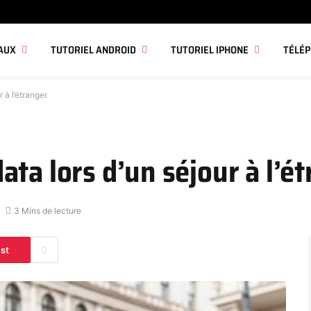
AUX
TUTORIEL ANDROID
TUTORIEL IPHONE
TÉLÉ
 à l’étranger
ta lors d’un séjour à l’é
3 Mins de lecture
est