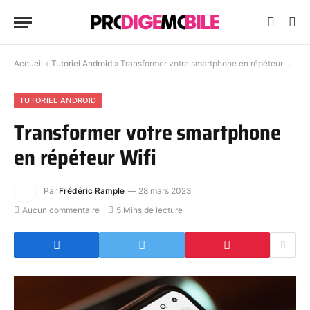
Accueil
»
Tutoriel Android
»
Transformer votre smartphone en répéteur Wifi
TUTORIEL ANDROID
Transformer votre smartphone
en répéteur Wifi
Par
Frédéric Rample
28 mars 2023
Aucun commentaire
5 Mins de lecture