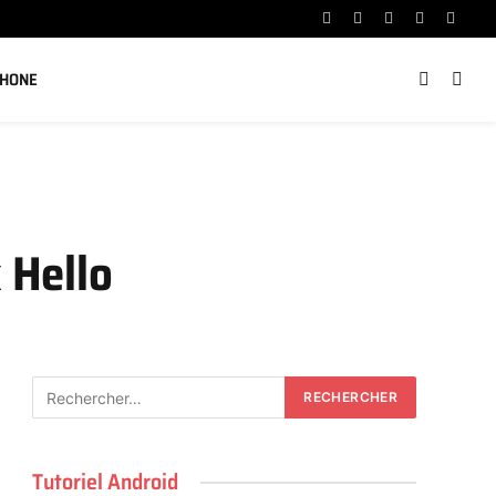
Facebook
X
Instagram
YouTube
Linked
(Twitter)
PHONE
 Hello
Tutoriel Android