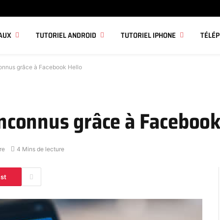
AUX
TUTORIEL ANDROID
TUTORIEL IPHONE
TÉLÉ
nconnus grâce à Facebook Hello
 inconnus grâce à Facebook
re
4 Mins de lecture
est