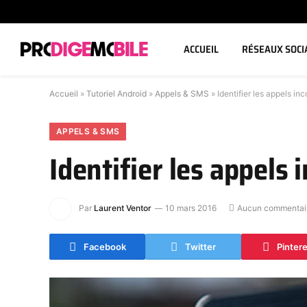
ACCUEIL
RÉSEAUX SOCI
Accueil
»
Tutoriel Android
»
Appels & SMS
»
Identifier les appels i
APPELS & SMS
Identifier les appels
Par
Laurent Ventor
10 mars 2016
Aucun commentai
Facebook
Twitter
Pinter