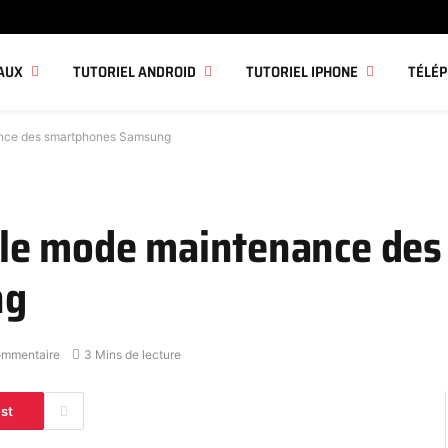
AUX
TUTORIEL ANDROID
TUTORIEL IPHONE
TÉLÉ
nce des smartphones Samsung
le mode maintenance des
ng
ommentaire
3 Mins de lecture
est