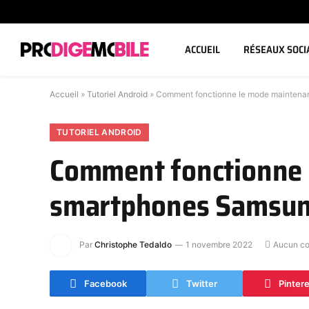
ACCUEIL
RÉSEAUX SOCI
Accueil
»
Tutoriel Android
»
Comment fonctionne le mode maintena
TUTORIEL ANDROID
Comment fonctionne 
smartphones Samsu
Par
Christophe Tedaldo
1 novembre 2022
Aucun c
Facebook
Twitter
Pinter