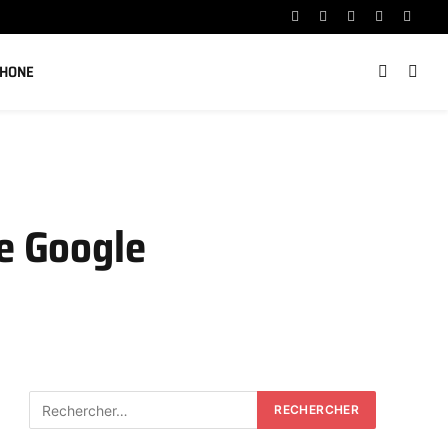
Facebook
X
Instagram
YouTube
Linked
(Twitter)
PHONE
te Google