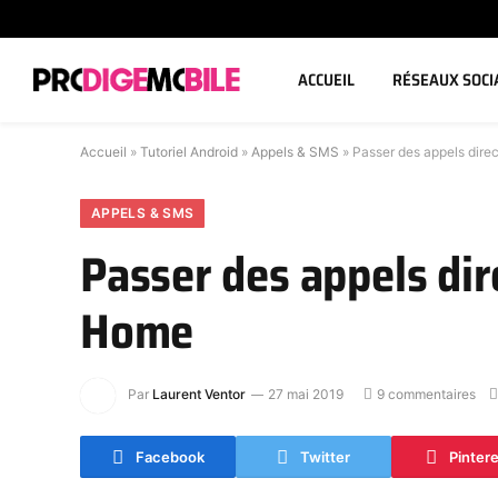
ACCUEIL
RÉSEAUX SOCI
Accueil
»
Tutoriel Android
»
Appels & SMS
»
Passer des appels dire
APPELS & SMS
Passer des appels di
Home
Par
Laurent Ventor
27 mai 2019
9 commentaires
Facebook
Twitter
Pinter