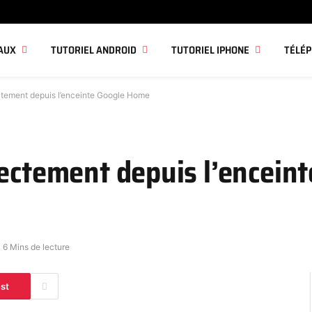
AUX
TUTORIEL ANDROID
TUTORIEL IPHONE
TÉLÉ
ctement depuis l’enceinte Google Home
rectement depuis l’encein
6 Mins de lecture
est