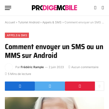
Accueil
»
Tutoriel Android
»
Appels & SMS
»
Comment envoyer un SMS ou un MMS sur Android
APPELS & SMS
Comment envoyer un SMS ou un
MMS sur Android
Par
Frédéric Rample
2 juin 2023
Aucun commentaire
5 Mins de lecture