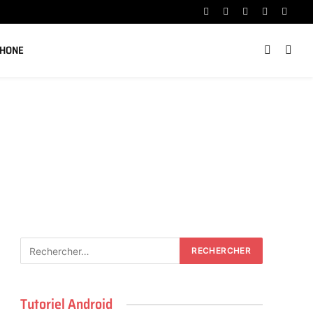
Facebook
X
Instagram
YouTube
Linked
(Twitter)
PHONE
Tutoriel Android