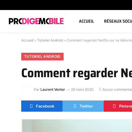
ACCUEIL
RÉSEAUX SOCI
Accueil
»
Tutoriel Android
»
Comment regarder Netflix sur sa télévis
TUTORIEL ANDROID
Comment regarder Net
Par
Laurent Ventor
26 mars 2020
Aucun commentai
Facebook
Twitter
Pinter