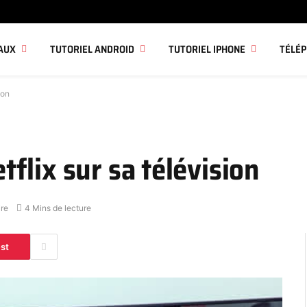
AUX
TUTORIEL ANDROID
TUTORIEL IPHONE
TÉLÉ
ion
flix sur sa télévision
re
4 Mins de lecture
est