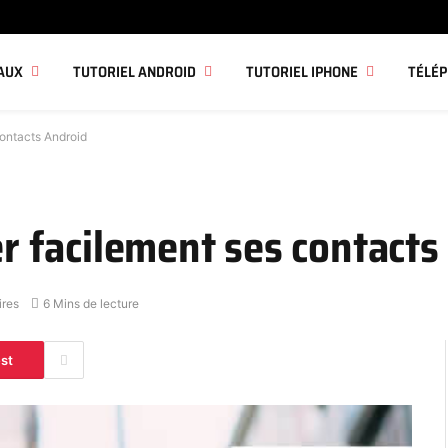
AUX
TUTORIEL ANDROID
TUTORIEL IPHONE
TÉLÉ
ontacts Android
 facilement ses contacts
res
6 Mins de lecture
est