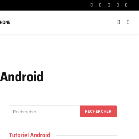
Facebook
X
Instagram
YouTube
Linked
(Twitter)
PHONE
 Android
Tutoriel Android