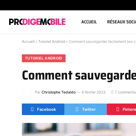
ACCUEIL
RÉSEAUX SOCI
Accueil
»
Tutoriel Android
»
Comment sauvegarder facilement ses c
TUTORIEL ANDROID
Comment sauvegarder
Par
Christophe Tedaldo
6 février 2023
7 commentai
Facebook
Twitter
Pinter