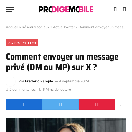
Accueil
»
Réseaux sociaux
»
Actus Twitter
»
Comment envoyer un message privé (DM ou MP) sur X ?
ACTUS TWITTER
Comment envoyer un message
privé (DM ou MP) sur X ?
Par
Frédéric Rample
4 septembre 2024
2 commentaires
6 Mins de lecture