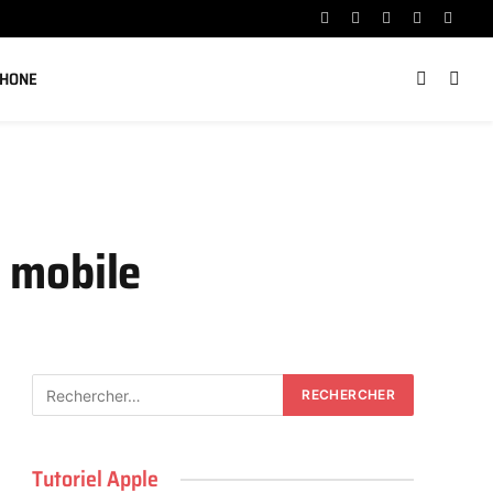
Facebook
X
Instagram
YouTube
Linked
(Twitter)
PHONE
n mobile
Tutoriel Apple