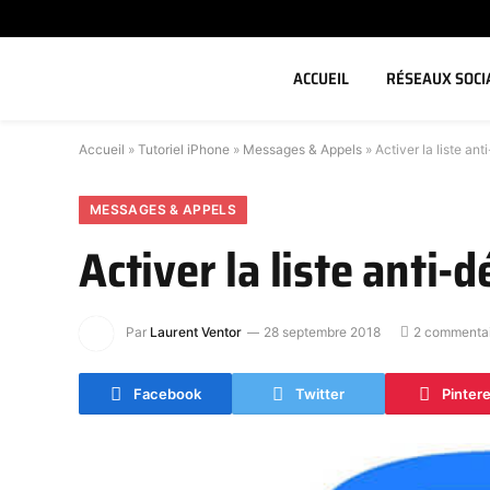
ACCUEIL
RÉSEAUX SOCI
Accueil
»
Tutoriel iPhone
»
Messages & Appels
»
Activer la liste a
MESSAGES & APPELS
Activer la liste anti
Par
Laurent Ventor
28 septembre 2018
2 commentai
Facebook
Twitter
Pinter