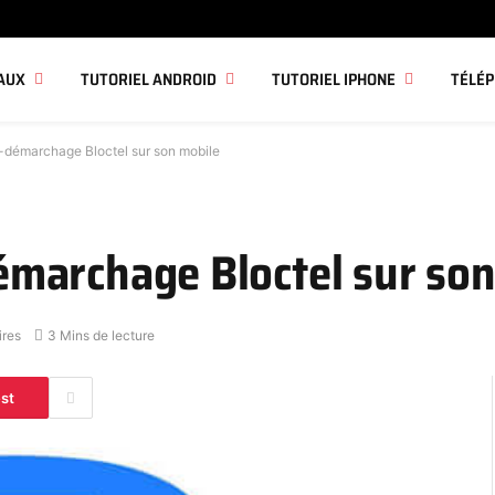
AUX
TUTORIEL ANDROID
TUTORIEL IPHONE
TÉLÉ
nti-démarchage Bloctel sur son mobile
-démarchage Bloctel sur so
res
3 Mins de lecture
est