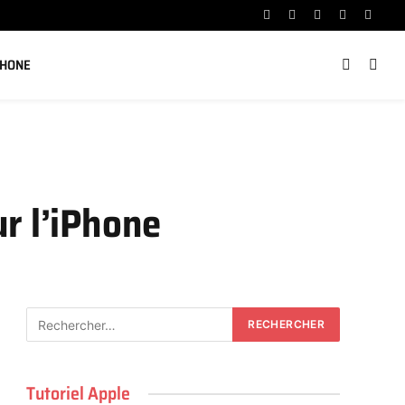
Facebook
X
Instagram
YouTube
Linked
(Twitter)
PHONE
r l’iPhone
Tutoriel Apple