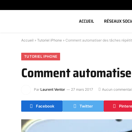
ACCUEIL
RÉSEAUX SOCI
Accueil
»
Tutoriel iPhone
»
Comment automatiser des tâches répétiti
TUTORIEL IPHONE
Comment automatiser 
Par
Laurent Ventor
27 mars 2017
Aucun commentai
Facebook
Twitter
Pinter