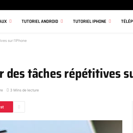
AUX
TUTORIEL ANDROID
TUTORIEL IPHONE
TÉLÉ
ves sur l’iPhone
des tâches répétitives su
re
3 Mins de lecture
est