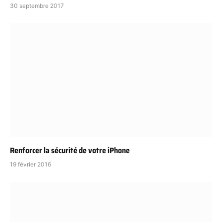
30 septembre 2017
Renforcer la sécurité de votre iPhone
19 février 2016