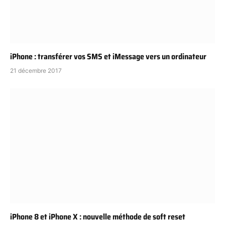
iPhone : transférer vos SMS et iMessage vers un ordinateur
21 décembre 2017
iPhone 8 et iPhone X : nouvelle méthode de soft reset