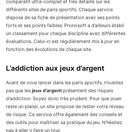
comparatif ultra-complet et très détaillé sur les
différents sites de paris sportifs. Chaque service
dispose de sa fiche de présentation avec ses points
forts et ses points faibles. Pronosoft a d’ailleurs établi
un classement pour chaque discipline avec différentes
évaluations. Celui-ci est régulièrement mis à jour en
fonction des évolutions de chaque site.
L’addiction aux jeux d’argent
Avant de vous lancer dans les paris sportifs, n’oubliez
pas que les
jeux d’argent
présentent des risques
d’addiction. Soyez donc très prudent. Pour que jouer
reste un plaisir, un site propose de tester votre niveau
de risque. Ce service offre également des conseils et
des outils pour maîtriser sa pratique du jeu. N’hésitez
pas à aller y faire un tour.