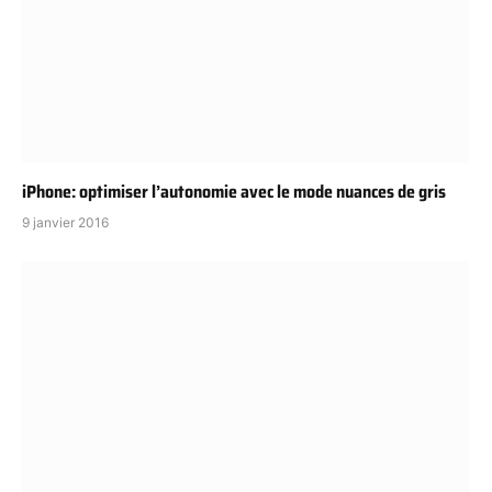
iPhone: optimiser l’autonomie avec le mode nuances de gris
9 janvier 2016