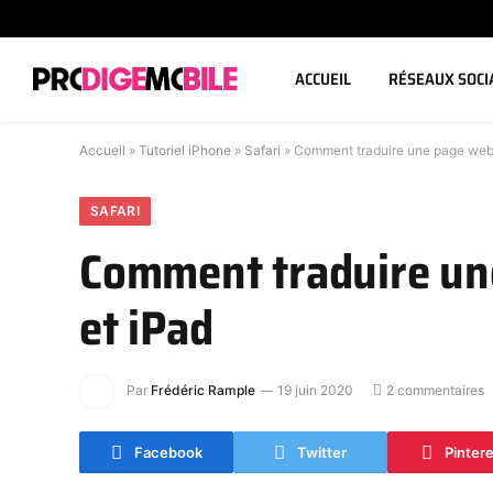
ACCUEIL
RÉSEAUX SOCI
Accueil
»
Tutoriel iPhone
»
Safari
»
Comment traduire une page web 
SAFARI
Comment traduire un
et iPad
Par
Frédéric Rample
19 juin 2020
2 commentaires
Facebook
Twitter
Pinter