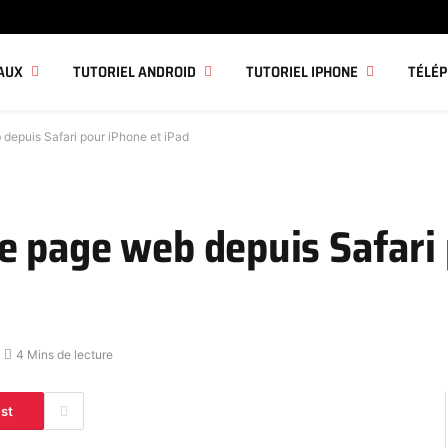
AUX
TUTORIEL ANDROID
TUTORIEL IPHONE
TÉLÉ
depuis Safari pour iPhone et iPad
e page web depuis Safari
4 Mins de lecture
est