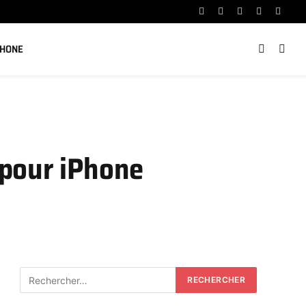
Facebook
X
Instagram
YouTube
Linked
(Twitter)
PHONE
 pour iPhone