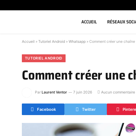
ACCUEIL
RÉSEAUX SOCI
Accueil
»
Tutoriel Android
»
Whatsapp
»
Comment créer une chaîne 
TUTORIEL ANDROID
Comment créer une c
Par
Laurent Ventor
7 juin 2026
Aucun commentaire
Facebook
Twitter
Pinter