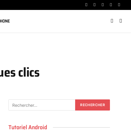
Facebook
X
Instagram
YouTube
Linked
(Twitter)
PHONE
es clics
Tutoriel Android