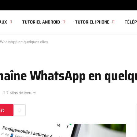
AUX
TUTORIEL ANDROID
TUTORIEL IPHONE
TÉLÉ
WhatsApp en quelques clics
haîne WhatsApp en quelqu
7 Mins de lecture
est