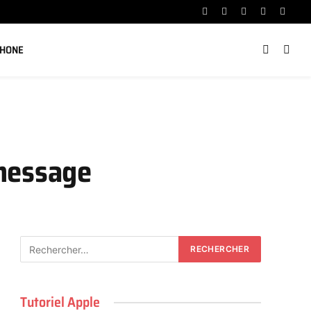
Facebook
X
Instagram
YouTube
Linked
(Twitter)
PHONE
 message
Tutoriel Apple