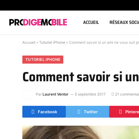
ACCUEIL
RÉSEAUX SOCI
Accueil
»
Tutoriel iPhone
»
Comment savoir si un ami ne vous suit p
TUTORIEL IPHONE
Comment savoir si un
Par
Laurent Ventor
5 septembre 2017
21 commentai
Facebook
Twitter
Pinter