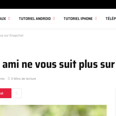
AUX
TUTORIEL ANDROID
TUTORIEL IPHONE
TÉLÉ
lus sur Snapchat
 ami ne vous suit plus su
res
3 Mins de lecture
est