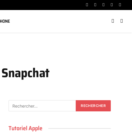
Facebook
X
Instagram
YouTube
Linked
(Twitter)
PHONE
r Snapchat
Tutoriel Apple