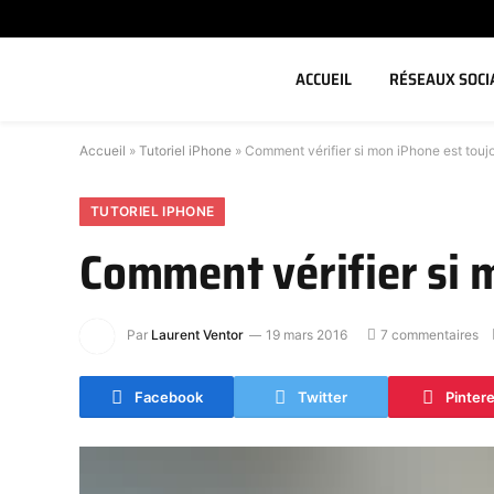
ACCUEIL
RÉSEAUX SOCI
Accueil
»
Tutoriel iPhone
»
Comment vérifier si mon iPhone est touj
TUTORIEL IPHONE
Comment vérifier si 
Par
Laurent Ventor
19 mars 2016
7 commentaires
Facebook
Twitter
Pinter