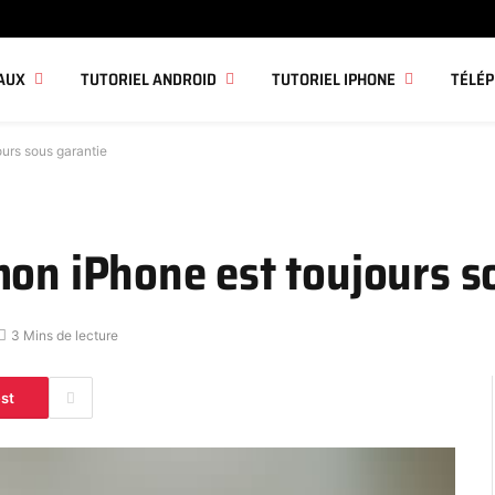
AUX
TUTORIEL ANDROID
TUTORIEL IPHONE
TÉLÉ
ours sous garantie
mon iPhone est toujours s
3 Mins de lecture
est