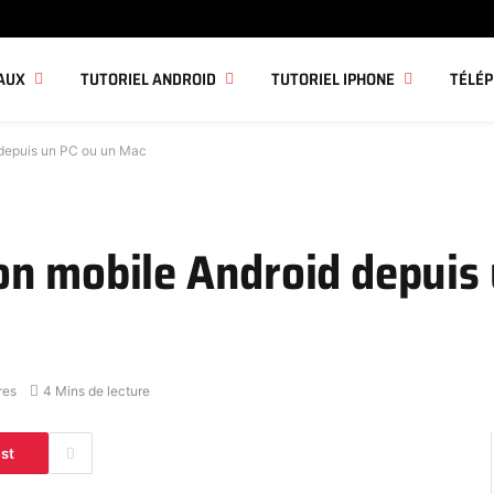
AUX
TUTORIEL ANDROID
TUTORIEL IPHONE
TÉLÉ
 depuis un PC ou un Mac
n mobile Android depuis 
res
4 Mins de lecture
est