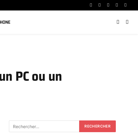
Facebook
X
Instagram
YouTube
Linked
(Twitter)
PHONE
un PC ou un