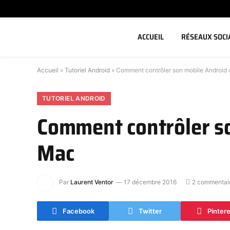
ACCUEIL
RÉSEAUX SOCI
Accueil
»
Tutoriel Android
»
Comment contrôler son mobile Android
TUTORIEL ANDROID
Comment contrôler so
Mac
Par
Laurent Ventor
17 décembre 2016
2 commentai
Facebook
Twitter
Pinter