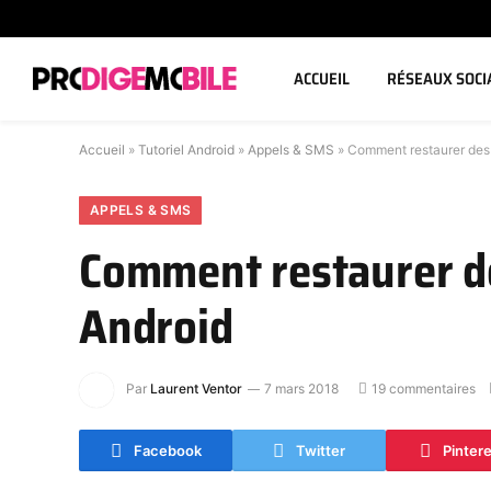
ACCUEIL
RÉSEAUX SOCI
Accueil
»
Tutoriel Android
»
Appels & SMS
»
Comment restaurer des 
APPELS & SMS
Comment restaurer de
Android
Par
Laurent Ventor
7 mars 2018
19 commentaires
Facebook
Twitter
Pinter