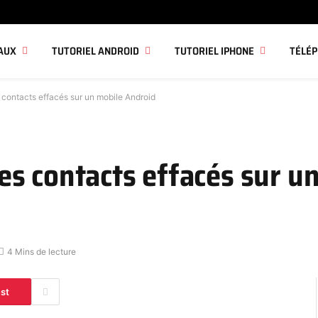
AUX
TUTORIEL ANDROID
TUTORIEL IPHONE
TÉLÉ
contacts effacés sur un mobile Android
s contacts effacés sur u
4 Mins de lecture
est