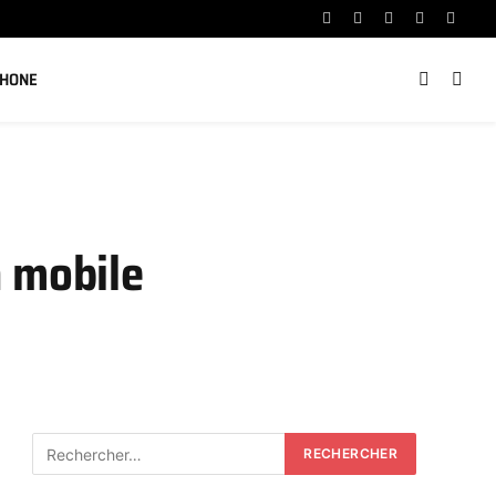
Facebook
X
Instagram
YouTube
Linked
(Twitter)
PHONE
n mobile